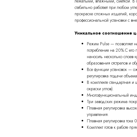
лежалыми, влажными, сметкой. В о
стабильно работает при любом угл
прокраске сложных изделий, коро
профессиональной установки с вн
Уникальное соотношение це
Режим Pulse — позволяет н
потребление на 20%.С его 
наносить несколько слоев к
образования отстрелов и о
Все функции установок — о
регулировка подачи объема
В комплекте стандартная и
окраски углов).
Многофункциональный инд
Три заводских режима покр
Плавная регулировка высок
управления.
Плавная регулировка тока 
Комплект готов к работе пр