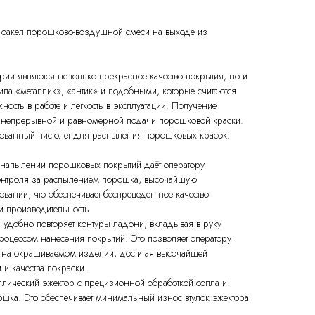
 факел порошково-воздушной смеси на выходе из
ии являются не только прекрасное качество покрытия, но и
типа «металлик», «антик» и подобными, которые считаются
сть в работе и легкость в эксплуатации. Получение
ие непрерывной и равномерной подачи порошковой краски.
ованный пистолет для распыления порошковых красок.
напылении порошковых покрытий даёт оператору
онтроля за распылением порошка, высочайшую
зовании, что обеспечивает беспрецедентное качество
и производительность
 удобно повторяет контуры ладони, вкладывая в руку
роцессом нанесения покрытий. Это позволяет оператору
 на окрашиваемом изделии, достигая высочайшей
 и качества покраски.
лический эжектор с прецизионной обработкой сопла и
ошка. Это обеспечивает минимальный износ втулок эжектора