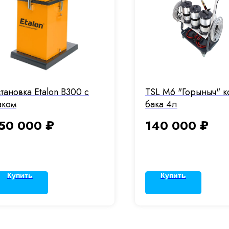
становка Etalon В300 с
TSL M6 "Горыныч" к
аком
бака 4л
50 000
₽
140 000
₽
Купить
Купить