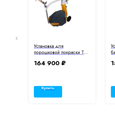
Установка для
У
 TSL
порошковой покраски TSL
б
M9V с вибростолом
164 900
₽
1
Купить