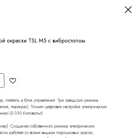
ой окраски TSL M5 с вибростолом
р, питатель и блок управления. Три заводских режима
елия, перекрас). Точная цифровая настройка электрических
ению (0-100 Киловольт).
мпер). Создание собственного режима электрических
асно работает со всеми видами порошковых красок,