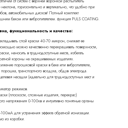
тличии от систем с верхней воронкой распылитель
е наклона, горизонтально и вертикально, что удобно при
бов, автомобильных дисков! Полный комплект
ешним баком или вибропитателем. функция PULS COATING.
на, функциональность и качество:
акладывать слой краски 40-70 микрон, снижает ее
помощью можно качественно перекрашивать поверхности,
раски, наносить в труднодоступные места, избегать
братной короны на окрашиваемых изделиях.
жижение порошковой краски в баке или вибропитателе,
 порошка, транспортного воздуха, обдув электрода.
 щелевая насадки (идеально для труднодоступных мест и
икатор режимов.
аски (плоскости, сложные изделия, перекрас)
ого напряжения 0-100кв и интуитивно понятные органы
0-100мА для устранения эффекта обратной ионизации.
ямо из коробки.