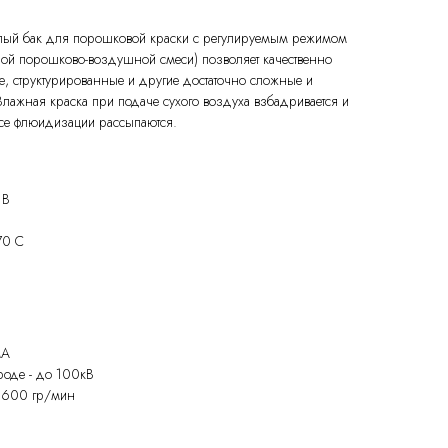
лый бак для порошковой краски с регулируемым режимом
ой порошково-воздушной смеси) позволяет качественно
е, структурированные и другие достаточно сложные и
лажная краска при подаче сухого воздуха взбадривается и
се флюидизации рассыпаются.
 В
70 С
мА
роде - до 100кВ
о 600 гр/мин