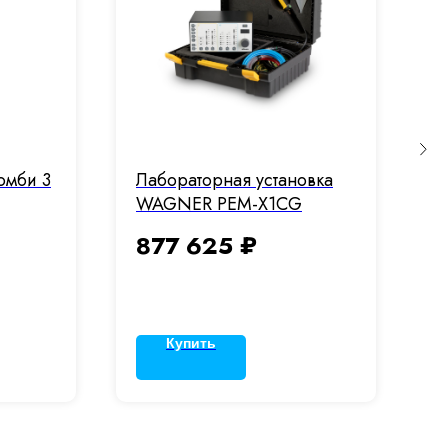
омби 3
Лабораторная установка
У
WAGNER РЕМ-Х1CG
б
877 625
₽
Купить