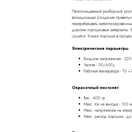
Легкоочищаемый разборный круг
флюидизации (создание правильн
перерабатывать металлизированны
дорогие порошковые материалы. В
сушится. Комки порошка в процес
Электрические параметры
Входное напряжение - 220
Частота - 50/60Гц
Рабочая температура - 10 +
Окрасочный пистолет
Вес - 400 гр.
Макс. ток на выходе - 100 
Макс. напряжение на элект
Макс. расход порошка - д