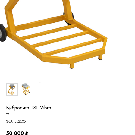
Вибросито TSL Vibro
TSL
SKU:
552505
50 000
₽