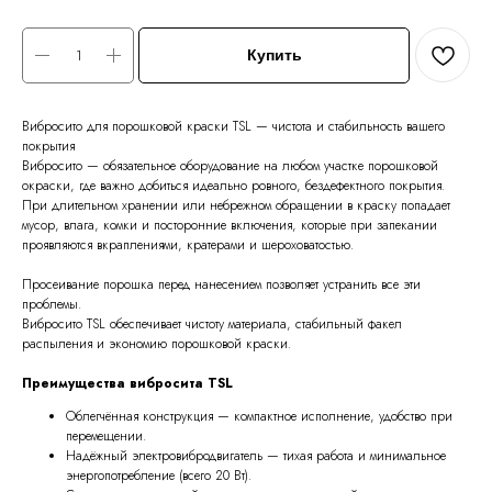
Купить
Вибросито для порошковой краски TSL — чистота и стабильность вашего
покрытия
Вибросито — обязательное оборудование на любом участке порошковой
окраски, где важно добиться идеально ровного, бездефектного покрытия.
При длительном хранении или небрежном обращении в краску попадает
мусор, влага, комки и посторонние включения, которые при запекании
проявляются вкраплениями, кратерами и шероховатостью.
Просеивание порошка перед нанесением позволяет устранить все эти
проблемы.
Вибросито TSL обеспечивает чистоту материала, стабильный факел
распыления и экономию порошковой краски.
Преимущества вибросита TSL
Облегчённая конструкция — компактное исполнение, удобство при
перемещении.
Надёжный электровибродвигатель — тихая работа и минимальное
энергопотребление (всего 20 Вт).