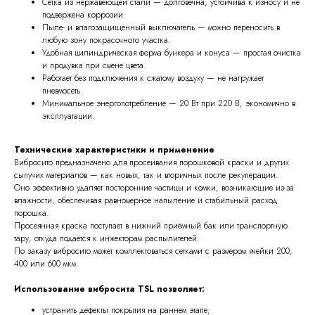
Сетка из нержавеющей стали — долговечна, устойчива к износу и не
подвержена коррозии.
Пыле- и влагозащищённый выключатель — можно переносить в
любую зону покрасочного участка.
Удобная цилиндрическая форма бункера и конуса — простая очистка
и продувка при смене цвета.
Работает без подключения к сжатому воздуху — не нагружает
пневмосеть.
Минимальное энергопотребление — 20 Вт при 220 В, экономично в
эксплуатации.
Технические характеристики и применение
Вибросито предназначено для просеивания порошковой краски и других
сыпучих материалов — как новых, так и вторичных после рекуперации.
Оно эффективно удаляет посторонние частицы и комки, возникающие из-за
влажности, обеспечивая равномерное напыление и стабильный расход
порошка.
Просеянная краска поступает в нижний приёмный бак или транспортную
тару, откуда подаётся к инжекторам распылителей.
По заказу вибросито может комплектоваться сетками с размером ячейки 200,
400 или 600 мкм.
Использование вибросита TSL позволяет:
устранить дефекты покрытия на раннем этапе;