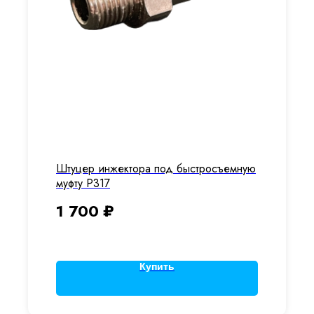
Штуцер инжектора под быстросъемную
муфту P317
1 700
₽
Купить