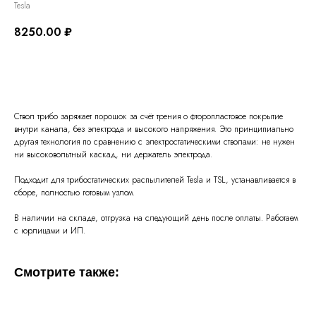
Tesla
8250.00
₽
Запросить КП
Ствол трибо заряжает порошок за счёт трения о фторопластовое покрытие
внутри канала, без электрода и высокого напряжения. Это принципиально
другая технология по сравнению с электростатическими стволами: не нужен
ни высоковольтный каскад, ни держатель электрода.
Подходит для трибостатических распылителей Tesla и TSL, устанавливается в
сборе, полностью готовым узлом.
В наличии на складе, отгрузка на следующий день после оплаты. Работаем
с юрлицами и ИП.
Смотрите также: