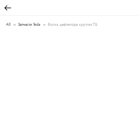
All
Запчасти Tesla
Втулка дефлектора круглая TSL