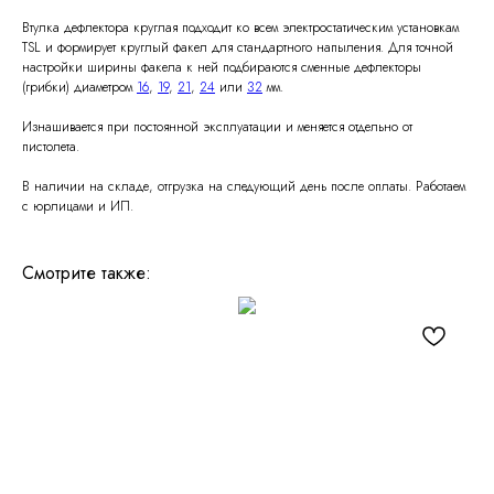
Втулка дефлектора круглая подходит ко всем электростатическим установкам
TSL и формирует круглый факел для стандартного напыления. Для точной
настройки ширины факела к ней подбираются сменные дефлекторы
(грибки) диаметром
16
,
19
,
21
,
24
или
32
мм.
Изнашивается при постоянной эксплуатации и меняется отдельно от
пистолета.
В наличии на складе, отгрузка на следующий день после оплаты. Работаем
с юрлицами и ИП.
Смотрите также: