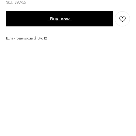
SKU:
390955
_Buy_now_
Шланговая муфта d10/d12