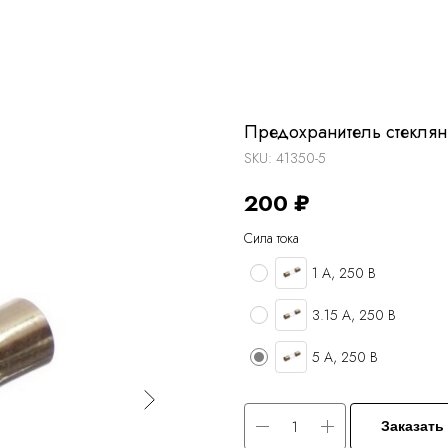
Предохранитель стекля
SKU:
41350-5
200
₽
Сила тока
1 А, 250 В
3.15 А, 250 В
5 А, 250 В
Заказать