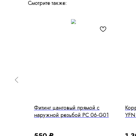
Смотрите также:
плата
Фитинг цанговый прямой с
Корр
300-
наружной резьбой PC 06-G01
YFN
550
₽
1 