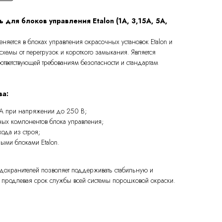
для блоков управления Etalon (1A, 3,15A, 5A,
яется в блоках управления окрасочных установок Etalon и
схемы от перегрузок и короткого замыкания. Является
ответствующей требованиям безопасности и стандартам
ва:
 А при напряжении до 250 В;
ых компонентов блока управления;
хода из строя;
ными блоками Etalon.
охранителей позволяет поддерживать стабильную и
 продлевая срок службы всей системы порошковой окраски.