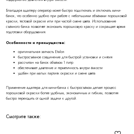
Благодаря адаптеру оператор может быстро подключать и отключать мини-
бачок, что особенно удобно при работе с небольшими объёмами порошковой
краски, тестовой окраске или при частой смене цвета. Использование
съёмного бачка позволяет экономить порошковую краску и сокращает время
подготовки оборудования.
Особенности и преимущества:
оригинальная запчасть Etalon
быстросъёмное соединение для быстрой установки и снятия
рассчитан на бачок объёмом 1 литр
обеспечивает давление и герметичность внутри ёмкости
удобен при малых партиях окраски и смене цвета
Применение адаптера для мини-бачка с быстросъёмом делает процесс
порошковой окраски более удобным, экономичным и гибким, позволяя
быстро переходить от одной задачи к другой.
Смотрите также: