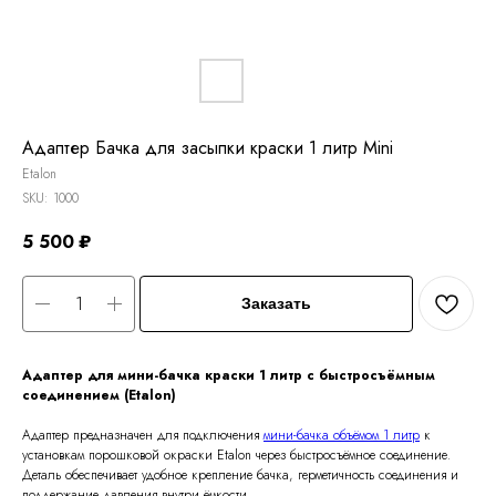
Адаптер Бачка для засыпки краски 1 литр Mini
Etalon
SKU:
1000
5 500
₽
Заказать
Адаптер для мини-бачка краски 1 литр с быстросъёмным
соединением (Etalon)
Адаптер предназначен для подключения
мини-бачка объёмом 1 литр
к
установкам порошковой окраски Etalon через быстросъёмное соединение.
Деталь обеспечивает удобное крепление бачка, герметичность соединения и
поддержание давления внутри ёмкости.