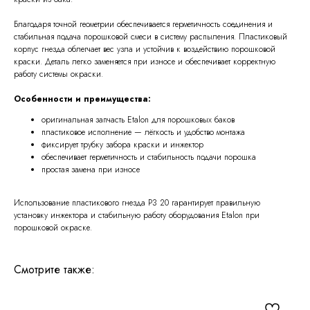
Благодаря точной геометрии обеспечивается герметичность соединения и
стабильная подача порошковой смеси в систему распыления. Пластиковый
корпус гнезда облегчает вес узла и устойчив к воздействию порошковой
краски. Деталь легко заменяется при износе и обеспечивает корректную
работу системы окраски.
Особенности и преимущества:
оригинальная запчасть Etalon для порошковых баков
пластиковое исполнение — лёгкость и удобство монтажа
фиксирует трубку забора краски и инжектор
обеспечивает герметичность и стабильность подачи порошка
простая замена при износе
Использование пластикового гнезда P3 20 гарантирует правильную
установку инжектора и стабильную работу оборудования Etalon при
порошковой окраске.
Смотрите также: