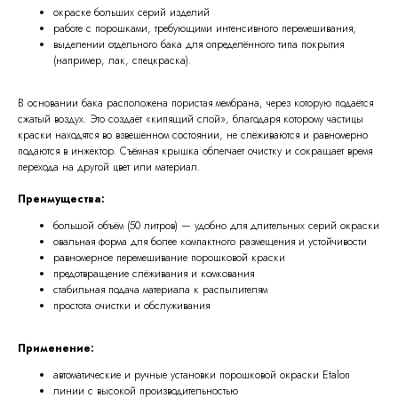
окраске больших серий изделий
работе с порошками, требующими интенсивного перемешивания;
выделении отдельного бака для определённого типа покрытия
(например, лак, спецкраска).
В основании бака расположена пористая мембрана, через которую подаётся
сжатый воздух. Это создаёт «кипящий слой», благодаря которому частицы
краски находятся во взвешенном состоянии, не слёживаются и равномерно
подаются в инжектор. Съёмная крышка облегчает очистку и сокращает время
перехода на другой цвет или материал.
Преимущества:
большой объём (50 литров) — удобно для длительных серий окраски
овальная форма для более компактного размещения и устойчивости
равномерное перемешивание порошковой краски
предотвращение слёживания и комкования
стабильная подача материала к распылителям
простота очистки и обслуживания
Применение:
автоматические и ручные установки порошковой окраски Etalon
линии с высокой производительностью