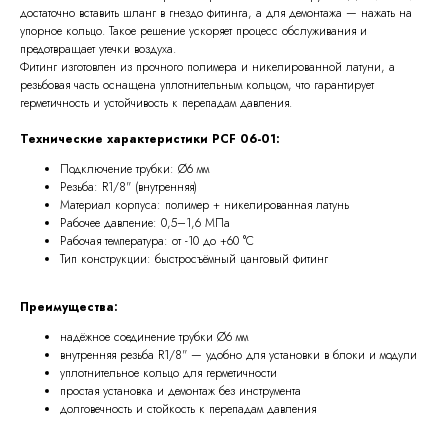
достаточно вставить шланг в гнездо фитинга, а для демонтажа — нажать на
упорное кольцо. Такое решение ускоряет процесс обслуживания и
предотвращает утечки воздуха.
Фитинг изготовлен из прочного полимера и никелированной латуни, а
резьбовая часть оснащена уплотнительным кольцом, что гарантирует
герметичность и устойчивость к перепадам давления.
Технические характеристики PCF 06-01:
Подключение трубки: Ø6 мм
Резьба: R1/8" (внутренняя)
Материал корпуса: полимер + никелированная латунь
Рабочее давление: 0,5–1,6 МПа
Рабочая температура: от -10 до +60 °С
Тип конструкции: быстросъёмный цанговый фитинг
Преимущества:
надёжное соединение трубки Ø6 мм
внутренняя резьба R1/8" — удобно для установки в блоки и модули
уплотнительное кольцо для герметичности
простая установка и демонтаж без инструмента
долговечность и стойкость к перепадам давления