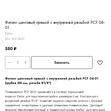
Фитинг цанговый прямой с внутренней резьбой PCF 06-
01
Etalon
SKU:
PCF 06-01
550
₽
Заказать
Фитинг цанговый прямой с внутренней резьбой PCF 06-01
(трубка Ø6 мм, резьба R1/8")
Пневмофитинг PCF 06-01 применяется в системах порошковой
окраски Etalon для подключения трубки диаметром 6 мм. Конструкция с
внутренней резьбой R1/8" позволяет надёжно соединять шланги с блоками
управления, инжекторами и другими элементами пневмосистемы. Цанговый
механизм обеспечивает быстрый и герметичный монтаж трубки. Для фиксации