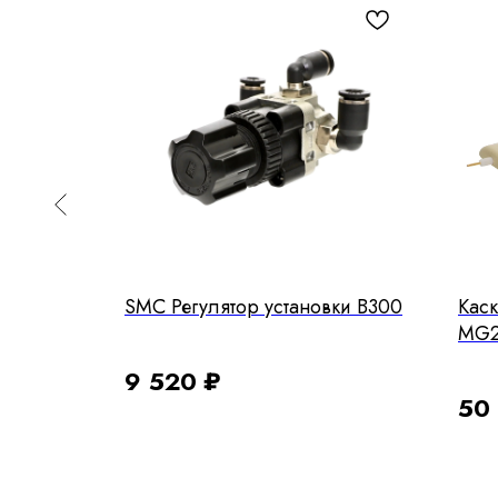
работы
SMC Регулятор установки В300
Кас
0
MG2
9 520
₽
50