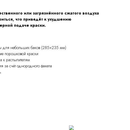
ественного или загрязнённого сжатого воздуха
риться, что приведёт к ухудшению
ерной подаче краски.
ны для небольших баков (285×235 мм)
ие порошковой краски
ла к распылителям
ия за счёт однородного факела
ь