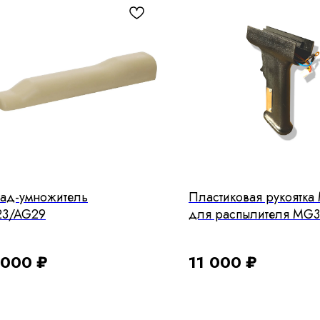
кад-умножитель
Пластиковая рукоятка
3/AG29
для распылителя MG3
кнопками управления
 000
₽
11 000
₽