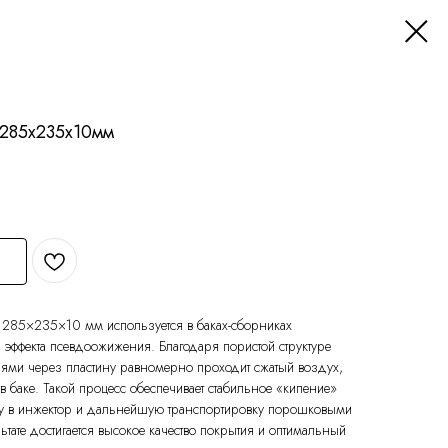
285х235х10мм
285×235×10 мм используется в баках-сборниках
эффекта псевдоожижения. Благодаря пористой структуре
иями через пластину равномерно проходит сжатый воздух,
баке. Такой процесс обеспечивает стабильное «кипение»
у в инжектор и дальнейшую транспортировку порошковыми
тате достигается высокое качество покрытия и оптимальный