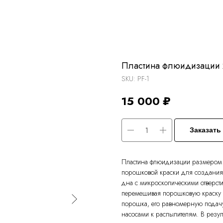
Пластина флюидизации 
SKU:
PF-1
15 000
₽
Заказать
Пластина флюидизации размером 
порошковой краски для создания 
дна с микроскопическими отверст
перемешивая порошковую краску в 
порошка, его равномерную подач
насосами к распылителям. В резуль