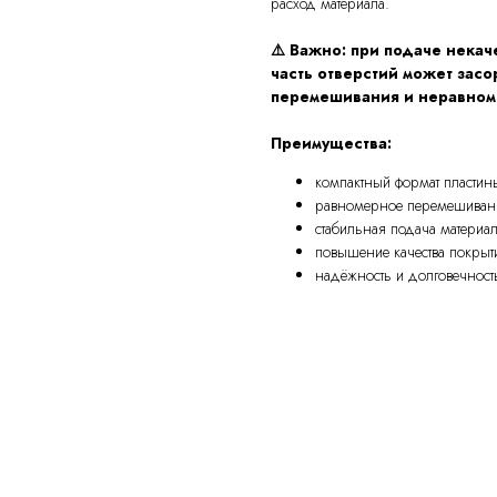
расход материала.
⚠️ Важно: при подаче некач
часть отверстий может засо
перемешивания и неравном
Преимущества:
компактный формат пласти
равномерное перемешиван
стабильная подача материа
повышение качества покрыт
надёжность и долговечност