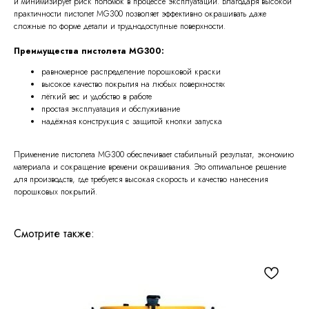
и минимизирует риск поломок в процессе эксплуатации. Благодаря высокой
практичности пистолет MG300 позволяет эффективно окрашивать даже
сложные по форме детали и труднодоступные поверхности.
Преимущества пистолета MG300:
равномерное распределение порошковой краски
высокое качество покрытия на любых поверхностях
лёгкий вес и удобство в работе
простая эксплуатация и обслуживание
надёжная конструкция с защитой кнопки запуска
Применение пистолета MG300 обеспечивает стабильный результат, экономию
материала и сокращение времени окрашивания. Это оптимальное решение
для производств, где требуется высокая скорость и качество нанесения
порошковых покрытий.
Смотрите также: