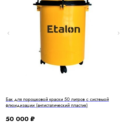
Бак для порошковой краски 50 литров с системой
Ре
флюидизации (антистатический пластик)
1
50 000
₽