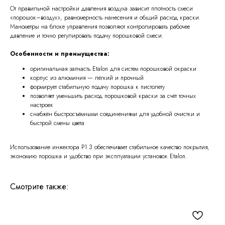
От правильной настройки давления воздуха зависит плотность смеси
«порошок–воздух», равномерность нанесения и общий расход краски.
Манометры на блоке управления позволяют контролировать рабочее
давление и точно регулировать подачу порошковой смеси.
Особенности и преимущества:
оригинальная запчасть Etalon для систем порошковой окраски
корпус из алюминия — лёгкий и прочный
формирует стабильную подачу порошка к пистолету
позволяет уменьшить расход порошковой краски за счёт точных
настроек
снабжён быстросъёмными соединениями для удобной очистки и
быстрой смены цвета
Использование инжектора P1 3 обеспечивает стабильное качество покрытия,
экономию порошка и удобство при эксплуатации установок Etalon.
Смотрите также: