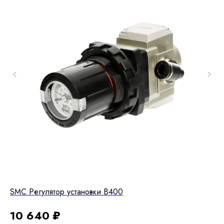
SMC Регулятор установки В400
За
10 640
₽
5