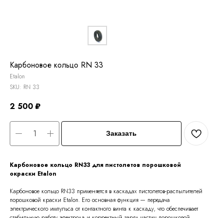
Карбоновое кольцо RN 33
Etalon
SKU:
RN 33
2 500
₽
Заказать
Карбоновое кольцо RN33 для пистолетов порошковой
окраски Etalon
Карбоновое кольцо RN33 применяется в каскадах пистолетов-распылителей
порошковой краски Etalon. Его основная функция — передача
электрического импульса от контактного винта к каскаду, что обеспечивает
стабильную работу электрода и корректный заряд частиц порошковой