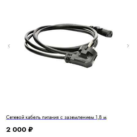
Сетевой кабель питания с заземлением 1,8 м
Ба
фл
2 000
₽
2