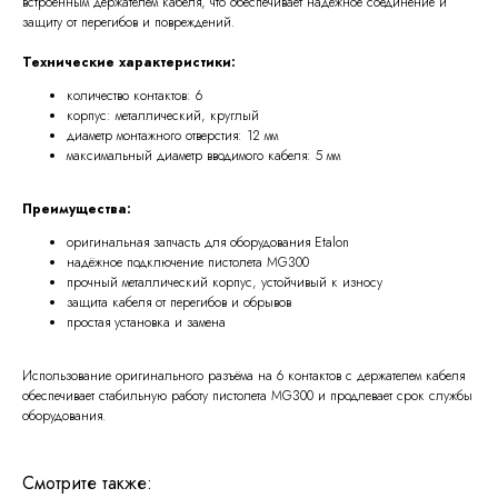
встроенным держателем кабеля, что обеспечивает надёжное соединение и
защиту от перегибов и повреждений.
Технические характеристики:
количество контактов: 6
корпус: металлический, круглый
диаметр монтажного отверстия: 12 мм
максимальный диаметр вводимого кабеля: 5 мм
Преимущества:
оригинальная запчасть для оборудования Etalon
надёжное подключение пистолета MG300
прочный металлический корпус, устойчивый к износу
защита кабеля от перегибов и обрывов
простая установка и замена
Использование оригинального разъёма на 6 контактов с держателем кабеля
обеспечивает стабильную работу пистолета MG300 и продлевает срок службы
оборудования.
Смотрите также: