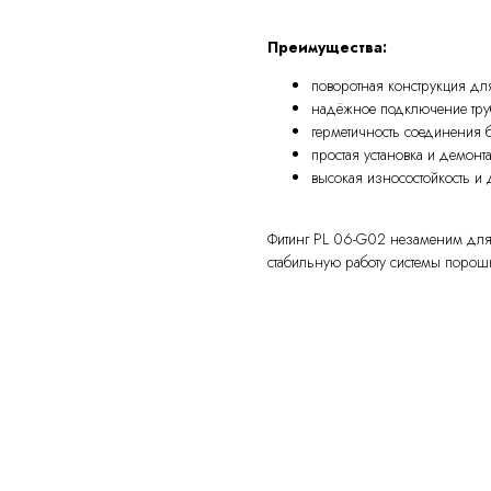
Преимущества:
поворотная конструкция дл
надёжное подключение тр
герметичность соединения 
простая установка и демонт
высокая износостойкость и 
Фитинг PL 06-G02 незаменим для 
стабильную работу системы порош