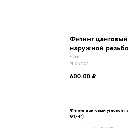
Фитинг цанговый
наружной резьбо
Etalon
PL 06-G02
600.00
₽
Заказать
Фитинг цанговый угловой п
G1/4")