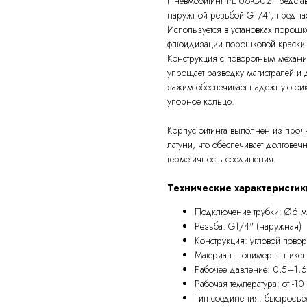
Пневмофитинг PL 06-G02 представ
наружной резьбой G1/4", предна
Используется в установках порошк
флюидизации порошковой краски
Конструкция с поворотным механиз
упрощает разводку магистралей и
зажим обеспечивает надёжную фик
упорное кольцо.
Корпус фитинга выполнен из проч
латуни, что обеспечивает долговеч
герметичность соединения.
Технические характеристик
Подключение трубки: Ø6 
Резьба: G1/4" (наружная)
Конструкция: угловой пово
Материал: полимер + никел
Рабочее давление: 0,5–1,
Рабочая температура: от -1
Тип соединения: быстросъ