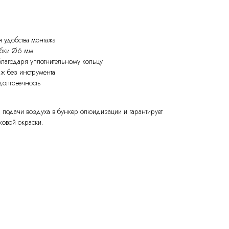
я удобства монтажа
убки Ø6 мм
благодаря уплотнительному кольцу
аж без инструмента
долговечность
подачи воздуха в бункер флюидизации и гарантирует
ковой окраски.