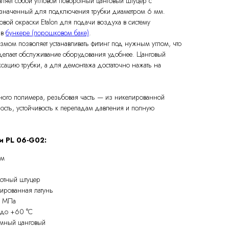
ляет собой угловой поворотный цанговый штуцер с
значенный для подключения трубки диаметром 6 мм.
овой окраски Etalon для подачи воздуха в систему
 в
бункере (порошковом баке)
.
мом позволяет устанавливать фитинг под нужным углом, что
 делает обслуживание оборудования удобнее. Цанговый
сацию трубки, а для демонтажа достаточно нажать на
ного полимера, резьбовая часть — из никелированной
ность, устойчивость к перепадам давления и полную
и PL 06-G02:
мм
ротный штуцер
ированная латунь
6 МПа
0 до +60 °С
ёмный цанговый