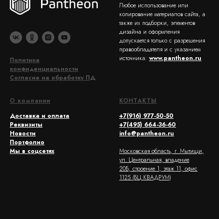
Любое использование или
копирование материалов сайта, а
также их подборки, элементов
дизайна и оформления
допускается только с разрешения
правообладателя и с указанием
источника:
www.pantheon.ru
Политика
конфиденциальности
Согласие на обработку ПД
О компании
КОНТАКТЫ
Доставка и оплата
+7(916) 977-50-50
Реквизиты
+7(495) 664-36-60
Новости
info@pantheon.ru
Портфолио
Мы в соцсетях
Московская область, г. Мытищи,
ул. Центральная, владение
20Б, строение 1, этаж 11, офис
1125 (БЦ КВАДРУМ)