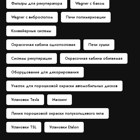
Фильтры для рекуператора
Wagner с баком
Wagner с вибростолом
Печи полимеризации
Конвейерные системы
Окрасочная кабина однопостовая
Печи сушки
Системы рекуперации
Окрасочная кабина обитаемая
Оборудование для декорирования
Участок для порошковой окраски автомобильных дисков
Установки Tesla
Маскинг
Линия порошковой окраски полукольцевого типа
Установки TSL
Установки Etalon