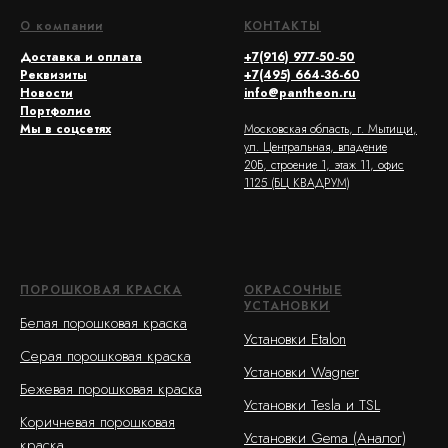
О компании
КОНТАКТЫ
Доставка и оплата
+7(916) 977-50-50
Реквизиты
+7(495) 664-36-60
Новости
info@pantheon.ru
Портфолио
Мы в соцсетях
Московская область, г. Мытищи,
ул. Центральная, владение
20Б, строение 1, этаж 11, офис
1125 (БЦ КВАДРУМ)
ПОРОШКОВАЯ КРАСКА
ОКРАСОЧНЫЕ
УСТАНОВКИ
Белая порошковая краска
Установки Etalon
Серая порошковая краска
Установки Wagner
Бежевая порошковая краска
Установки Tesla и TSL
Коричневая порошковая
Установки Gema (Аналог)
краска