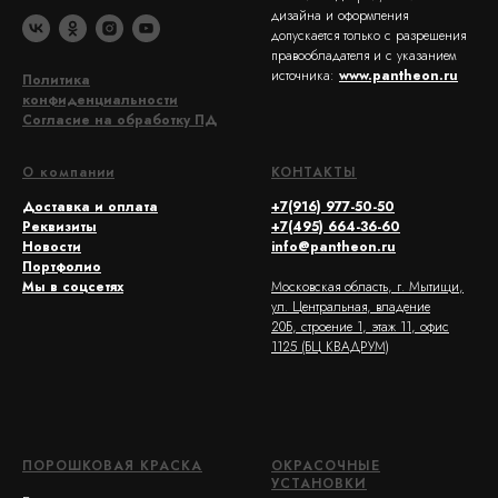
дизайна и оформления
допускается только с разрешения
правообладателя и с указанием
источника:
www.pantheon.ru
Политика
конфиденциальности
Согласие на обработку ПД
О компании
КОНТАКТЫ
Доставка и оплата
+7(916) 977-50-50
Реквизиты
+7(495) 664-36-60
Новости
info@pantheon.ru
Портфолио
Мы в соцсетях
Московская область, г. Мытищи,
ул. Центральная, владение
20Б, строение 1, этаж 11, офис
1125 (БЦ КВАДРУМ)
ПОРОШКОВАЯ КРАСКА
ОКРАСОЧНЫЕ
УСТАНОВКИ