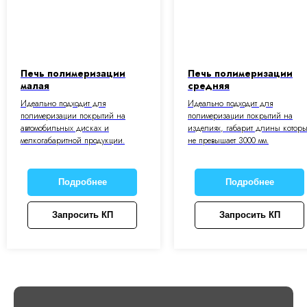
Печь полимеризации
Печь полимеризации
малая
средняя
Идеально подходит для
Идеально подходит для
полимеризации покрытий на
полимеризации покрытий на
автомобильных дисках и
изделиях, габарит длины котор
мелкогабаритной продукции.
не превышает 3000 мм.
Подробнее
Подробнее
Запросить КП
Запросить КП