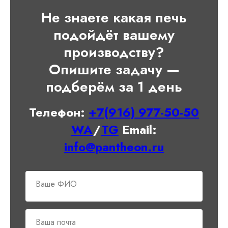
Не знаете какая печь
подойдёт вашему
производству?
Опишите задачу —
подберём за 1 день
Телефон:
+7(916) 977-50-50
WA
/
TG
Email:
info@pantheon.ru
Ваше ФИО
Ваша почта