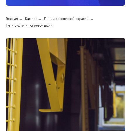
Главная
→
Каталог
→
Линии порошковой окраски
→
Печи сушки и полимеризации