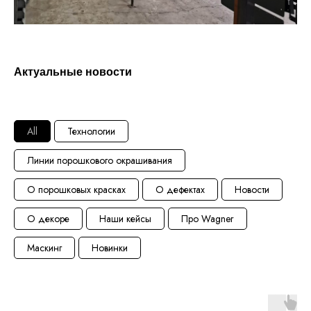
Актуальные новости
All
Технологии
Линии порошкового окрашивания
О порошковых красках
О дефектах
Новости
О декоре
Наши кейсы
Про Wagner
Маскинг
Новинки