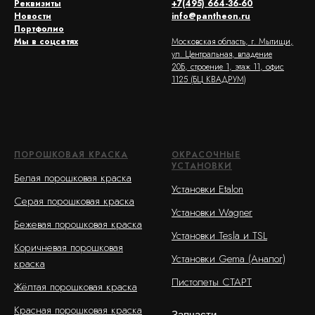
Реквизиты
+7(495) 664-36-60
Новости
info@pantheon.ru
Портфолио
Мы в соцсетях
Московская область, г. Мытищи,
ул. Центральная, владение
20Б, строение 1, этаж 11, офис
1125 (БЦ КВАДРУМ)
ПОРОШКОВАЯ КРАСКА
ОКРАСОЧНЫЕ
УСТАНОВКИ
Белая порошковая краска
Установки Etalon
Серая порошковая краска
Установки Wagner
Бежевая порошковая краска
Установки Tesla и TSL
Коричневая порошковая
Установки Gema (Аналог)
краска
Пистолеты СТАРТ
Жёлтая порошковая краска
Красная порошковая краска
Запчасти