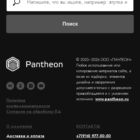
Поиск
© 2020–2026 ООО «ПАНТЕОН»
Любое использование или
копирование материалов сайта, а
также их подборки, элементов
дизайна и оформления
допускается только с разрешения
правообладателя и с указанием
источника:
www.pantheon.ru
Политика
конфиденциальности
Согласие на обработку ПД
О компании
КОНТАКТЫ
Доставка и оплата
+7(916) 977-50-50