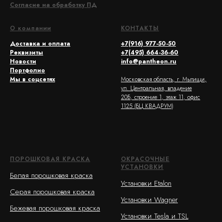
Согласие на обработку ПД
О компании
КОНТАКТЫ
Доставка и оплата
+7(916) 977-50-50
Реквизиты
+7(495) 664-36-60
Новости
info@pantheon.ru
Портфолио
Мы в соцсетях
Московская область, г. Мытищи,
ул. Центральная, владение
20Б, строение 1, этаж 11, офис
1125 (БЦ КВАДРУМ)
ПОРОШКОВАЯ КРАСКА
ОКРАСОЧНЫЕ
УСТАНОВКИ
Белая порошковая краска
Установки Etalon
Серая порошковая краска
Установки Wagner
Бежевая порошковая краска
Установки Tesla и TSL