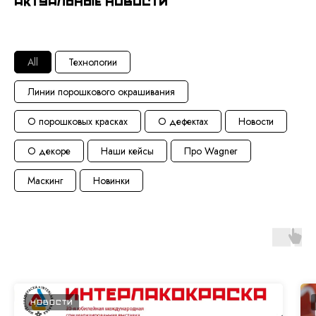
Актуальные новости
All
Технологии
Линии порошкового окрашивания
О порошковых красках
О дефектах
Новости
О декоре
Наши кейсы
Про Wagner
Маскинг
Новинки
НОВОСТИ