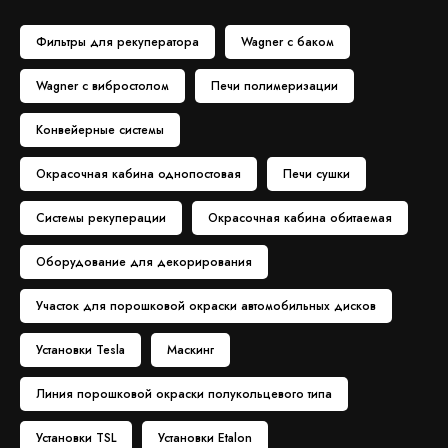
Фильтры для рекуператора
Wagner с баком
Wagner с вибростолом
Печи полимеризации
Конвейерные системы
Окрасочная кабина однопостовая
Печи сушки
Системы рекуперации
Окрасочная кабина обитаемая
Оборудование для декорирования
Участок для порошковой окраски автомобильных дисков
Установки Tesla
Маскинг
Линия порошковой окраски полукольцевого типа
Установки TSL
Установки Etalon