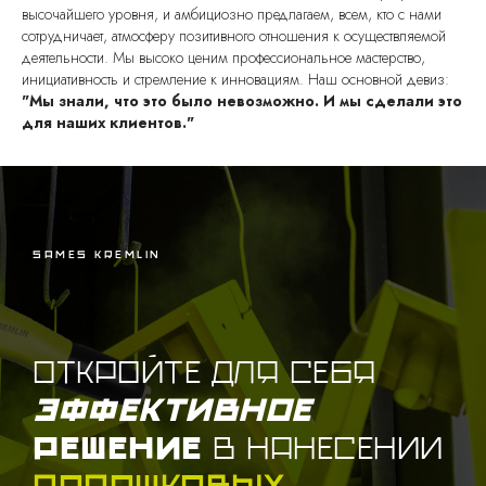
высочайшего уровня, и амбициозно предлагаем, всем, кто с нами
сотрудничает, атмосферу позитивного отношения к осуществляемой
деятельности. Мы высоко ценим профессиональное мастерство,
инициативность и стремление к инновациям. Наш основной девиз:
"Мы знали, что это было невозможно. И мы сделали это
для наших клиентов."
SAMES KREMLIN
Откройте для себя
эффективное
решение
в нанесении
порошковых