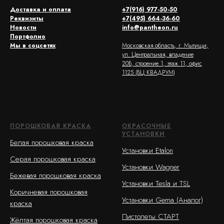
Доставка и оплата
+7(916) 977-50-50
Реквизиты
+7(495) 664-36-60
Новости
info@pantheon.ru
Портфолио
Мы в соцсетях
Московская область, г. Мытищи,
ул. Центральная, владение
20Б, строение 1, этаж 11, офис
1125 (БЦ КВАДРУМ)
ПОРОШКОВАЯ КРАСКА
ОКРАСОЧНЫЕ
УСТАНОВКИ
Белая порошковая краска
Установки Etalon
Серая порошковая краска
Установки Wagner
Бежевая порошковая краска
Установки Tesla и TSL
Коричневая порошковая
Установки Gema (Аналог)
краска
Пистолеты СТАРТ
Жёлтая порошковая краска