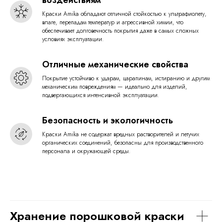
воздействиям
Краски Amika обладают отличной стойкостью к ультрафиолету,
влаге, перепадам температур и агрессивной химии, что
обеспечивает долговечность покрытия даже в самых сложных
условиях эксплуатации.
Отличные механические свойства
Покрытие устойчиво к ударам, царапинам, истиранию и другим
механическим повреждениям — идеально для изделий,
подвергающихся интенсивной эксплуатации.
Безопасность и экологичность
Краски Amika не содержат вредных растворителей и летучих
органических соединений, безопасны для производственного
персонала и окружающей среды.
Хранение порошковой краски