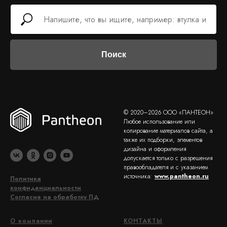
Поиск
© 2020–2026 ООО «ПАНТЕОН»
Любое использование или
копирование материалов сайта, а
также их подборки, элементов
дизайна и оформления
допускается только с разрешения
правообладателя и с указанием
источника:
www.pantheon.ru
Политика
конфиденциальности
Согласие на обработку ПД
О компании
КОНТАКТЫ