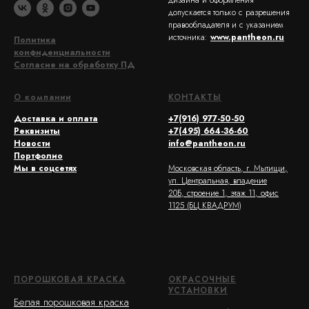
допускается только с разрешения
правообладателя и с указанием
источника:
www.pantheon.ru
Политика
конфиденциальности
Согласие на обработку ПД
О компании
КОНТАКТЫ
Доставка и оплата
+7(916) 977-50-50
Реквизиты
+7(495) 664-36-60
Новости
info@pantheon.ru
Портфолио
Мы в соцсетях
Московская область, г. Мытищи,
ул. Центральная, владение
20Б, строение 1, этаж 11, офис
1125 (БЦ КВАДРУМ)
ПОРОШКОВАЯ КРАСКА
ОКРАСОЧНЫЕ
УСТАНОВКИ
Белая порошковая краска