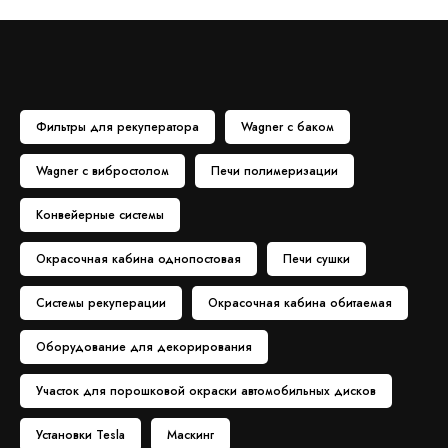
Фильтры для рекуператора
Wagner с баком
Wagner с вибростолом
Печи полимеризации
Конвейерные системы
Окрасочная кабина однопостовая
Печи сушки
Системы рекуперации
Окрасочная кабина обитаемая
Оборудование для декорирования
Участок для порошковой окраски автомобильных дисков
Установки Tesla
Маскинг