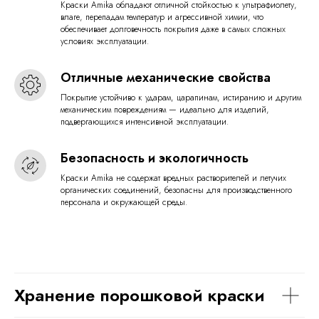
Краски Amika обладают отличной стойкостью к ультрафиолету,
влаге, перепадам температур и агрессивной химии, что
обеспечивает долговечность покрытия даже в самых сложных
условиях эксплуатации.
Отличные механические свойства
Покрытие устойчиво к ударам, царапинам, истиранию и другим
механическим повреждениям — идеально для изделий,
подвергающихся интенсивной эксплуатации.
Безопасность и экологичность
Краски Amika не содержат вредных растворителей и летучих
органических соединений, безопасны для производственного
персонала и окружающей среды.
Хранение порошковой краски