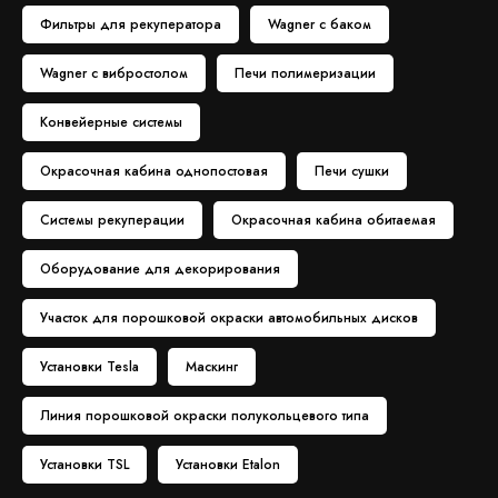
Фильтры для рекуператора
Wagner с баком
Wagner с вибростолом
Печи полимеризации
Конвейерные системы
Окрасочная кабина однопостовая
Печи сушки
Системы рекуперации
Окрасочная кабина обитаемая
Оборудование для декорирования
Участок для порошковой окраски автомобильных дисков
Установки Tesla
Маскинг
Линия порошковой окраски полукольцевого типа
Установки TSL
Установки Etalon