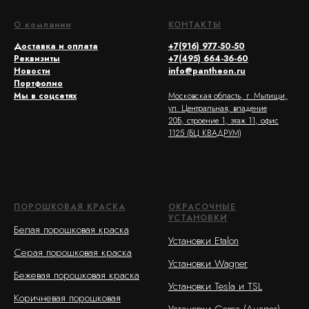
О компании
КОНТАКТЫ
Доставка и оплата
+7(916) 977-50-50
Реквизиты
+7(495) 664-36-60
Новости
info@pantheon.ru
Портфолио
Мы в соцсетях
Московская область, г. Мытищи,
ул. Центральная, владение
20Б, строение 1, этаж 11, офис
1125 (БЦ КВАДРУМ)
ПОРОШКОВАЯ КРАСКА
ОКРАСОЧНЫЕ
УСТАНОВКИ
Белая порошковая краска
Установки Etalon
Серая порошковая краска
Установки Wagner
Бежевая порошковая краска
Установки Tesla и TSL
Коричневая порошковая