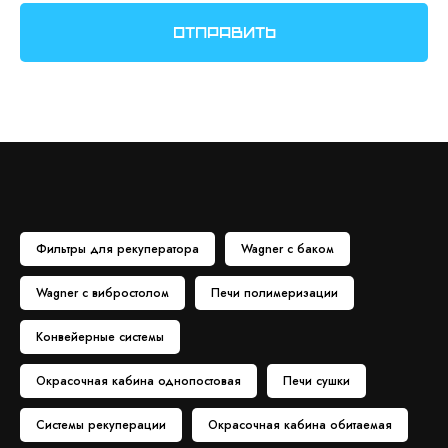
Отправить
Фильтры для рекуператора
Wagner с баком
Wagner с вибростолом
Печи полимеризации
Конвейерные системы
Окрасочная кабина однопостовая
Печи сушки
Системы рекуперации
Окрасочная кабина обитаемая