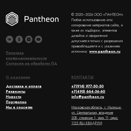
© 2020–2026 ООО «ПАНТЕОН»
Любое использование или
копирование материалов сайта, а
также их подборки, элементов
дизайна и оформления
допускается только с разрешения
правообладателя и с указанием
источника:
www.pantheon.ru
Политика
конфиденциальности
Согласие на обработку ПД
О компании
КОНТАКТЫ
Доставка и оплата
+7(916) 977-50-50
Реквизиты
+7(495) 664-36-60
Новости
info@pantheon.ru
Портфолио
Мы в соцсетях
Московская область, г. Мытищи,
ул. Центральная, владение
20Б, строение 1, этаж 11, офис
1125 (БЦ КВАДРУМ)