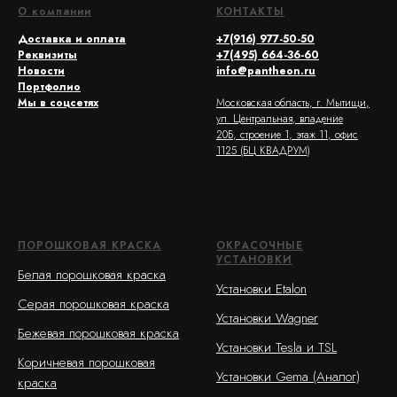
О компании
КОНТАКТЫ
Доставка и оплата
+7(916) 977-50-50
Реквизиты
+7(495) 664-36-60
Новости
info@pantheon.ru
Портфолио
Мы в соцсетях
Московская область, г. Мытищи,
ул. Центральная, владение
20Б, строение 1, этаж 11, офис
1125 (БЦ КВАДРУМ)
ПОРОШКОВАЯ КРАСКА
ОКРАСОЧНЫЕ
УСТАНОВКИ
Белая порошковая краска
Установки Etalon
Серая порошковая краска
Установки Wagner
Бежевая порошковая краска
Установки Tesla и TSL
Коричневая порошковая
Установки Gema (Аналог)
краска