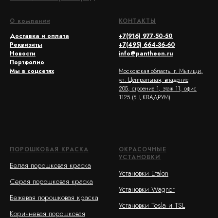
О компании
КОНТАКТЫ
Доставка и оплата
+7(916) 977-50-50
Реквизиты
+7(495) 664-36-60
Новости
info@pantheon.ru
Портфолио
Мы в соцсетях
Московская область, г. Мытищи,
ул. Центральная, владение
20Б, строение 1, этаж 11, офис
1125 (БЦ КВАДРУМ)
ПОРОШКОВАЯ КРАСКА
ОКРАСОЧНЫЕ
УСТАНОВКИ
Белая порошковая краска
Установки Etalon
Серая порошковая краска
Установки Wagner
Бежевая порошковая краска
Установки Tesla и TSL
Коричневая порошковая