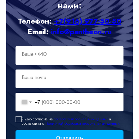
нами:
Телефон:
+7(916) 977-50-50
Email:
info@pantheon.ru
Ваше ФИО
Ваша почта
+7
Я даю согласие на
обработку персональных данных
в
соответствии с
Политикой обработки персональных данных.
Отправить