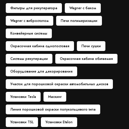
Фильтры для рекуператора
Wagner с баком
Wagner с вибростолом
Печи полимеризации
Конвейерные системы
Окрасочная кабина однопостовая
Печи сушки
Системы рекуперации
Окрасочная кабина обитаемая
Оборудование для декорирования
Участок для порошковой окраски автомобильных дисков
Установки Tesla
Маскинг
Линия порошковой окраски полукольцевого типа
Установки TSL
Установки Etalon