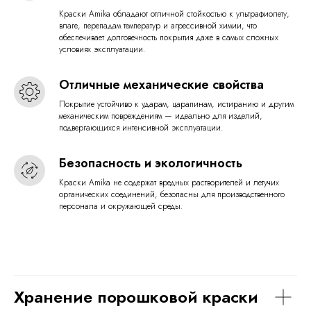
Краски Amika обладают отличной стойкостью к ультрафиолету,
влаге, перепадам температур и агрессивной химии, что
обеспечивает долговечность покрытия даже в самых сложных
условиях эксплуатации.
Отличные механические свойства
Покрытие устойчиво к ударам, царапинам, истиранию и другим
механическим повреждениям — идеально для изделий,
подвергающихся интенсивной эксплуатации.
Безопасность и экологичность
Краски Amika не содержат вредных растворителей и летучих
органических соединений, безопасны для производственного
персонала и окружающей среды.
Хранение порошковой краски