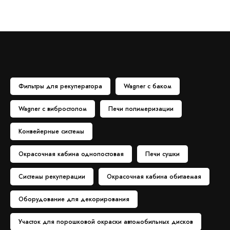
Фильтры для рекуператора
Wagner с баком
Wagner с вибростолом
Печи полимеризации
Конвейерные системы
Окрасочная кабина однопостовая
Печи сушки
Системы рекуперации
Окрасочная кабина обитаемая
Оборудование для декорирования
Участок для порошковой окраски автомобильных дисков