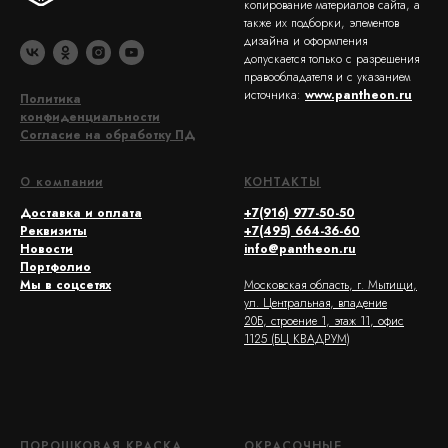
копирование материалов сайта, а
также их подборки, элементов
дизайна и оформления
допускается только с разрешения
правообладателя и с указанием
источника:
www.pantheon.ru
Политика
конфиденциальности
Согласие на обработку ПД
О компании
КОНТАКТЫ
Доставка и оплата
+7(916) 977-50-50
Реквизиты
+7(495) 664-36-60
Новости
info@pantheon.ru
Портфолио
Мы в соцсетях
Московская область, г. Мытищи,
ул. Центральная, владение
20Б, строение 1, этаж 11, офис
1125 (БЦ КВАДРУМ)
ПОРОШКОВАЯ КРАСКА
ОКРАСОЧНЫЕ