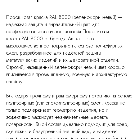
Порошковая краска RAL 8000 (зелёно-коричневый) —
надёжная защита и выразительный цвет для
профессионального использования Порошковая
краска RAL 8000 от бренда Amika — это
высококачественное покрытие на основе полиэфирных
смол, разработанное для надёжной защиты
металлических изделий и их декоративной отделки.
Строгий, насыщенный зелёно-коричневый цвет хорошо
вписывается в промышленную, военную и архитектурную
палитру.
Благодаря прочному и равномерному покрытию на основе
полиэфирных (или эпоксиполиэфирных) смол, краска не
только подчёркивает геометрию изделия, но и
эффективно маскирует незначительные дефекты
поверхности. Такой состав идеально подходит для сфер,
где важны и безупречный внешний вид, и надёжная
защита: от архитектуры и машиностроения до мебели и