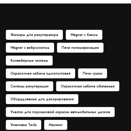
Фильтры для рекуператора
Wagner с баком
Wagner с вибростолом
Печи полимеризации
Конвейерные системы
Окрасочная кабина однопостовая
Печи сушки
Системы рекуперации
Окрасочная кабина обитаемая
Оборудование для декорирования
Участок для порошковой окраски автомобильных дисков
Установки Tesla
Маскинг