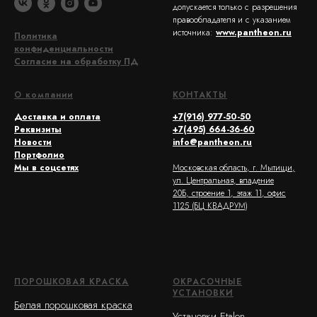
допускается только с разрешения
правообладателя и с указанием
источника:
www.pantheon.ru
Политика
конфиденциальности
Согласие на обработку ПД
О компании
КОНТАКТЫ
Доставка и оплата
+7(916) 977-50-50
Реквизиты
+7(495) 664-36-60
Новости
info@pantheon.ru
Портфолио
Мы в соцсетях
Московская область, г. Мытищи,
ул. Центральная, владение
20Б, строение 1, этаж 11, офис
1125 (БЦ КВАДРУМ)
ПОРОШКОВАЯ КРАСКА
ОКРАСОЧНЫЕ
УСТАНОВКИ
Белая порошковая краска
Установки Etalon