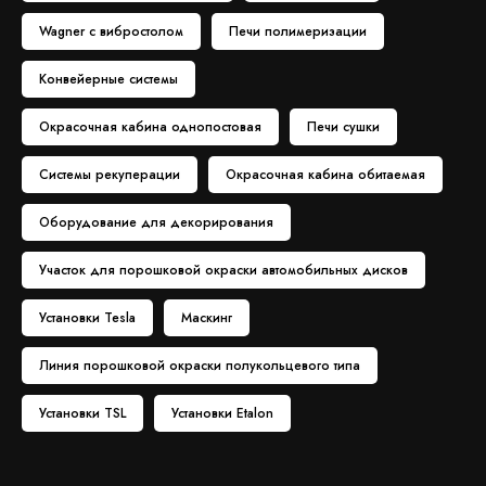
Wagner с вибростолом
Печи полимеризации
Конвейерные системы
Окрасочная кабина однопостовая
Печи сушки
Системы рекуперации
Окрасочная кабина обитаемая
Оборудование для декорирования
Участок для порошковой окраски автомобильных дисков
Установки Tesla
Маскинг
Линия порошковой окраски полукольцевого типа
Установки TSL
Установки Etalon