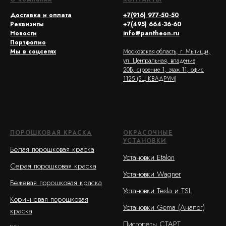
Доставка и оплата
+7(916) 977-50-50
Реквизиты
+7(495) 664-36-60
Новости
info@pantheon.ru
Портфолио
Мы в соцсетях
Московская область, г. Мытищи,
ул. Центральная, владение
20Б, строение 1, этаж 11, офис
1125 (БЦ КВАДРУМ)
ПОРОШКОВАЯ КРАСКА
ОКРАСОЧНЫЕ
УСТАНОВКИ
Белая порошковая краска
Установки Etalon
Серая порошковая краска
Установки Wagner
Бежевая порошковая краска
Установки Tesla и TSL
Коричневая порошковая
Установки Gema (Аналог)
краска
Пистолеты СТАРТ