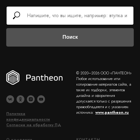
Поиск
© 2020–2026 ООО «ПАНТЕОН»
Любое использование или
копирование материалов сайта, а
также их подборки, элементов
дизайна и оформления
допускается только с разрешения
правообладателя и с указанием
источника:
www.pantheon.ru
Политика
конфиденциальности
Согласие на обработку ПД
О компании
КОНТАКТЫ